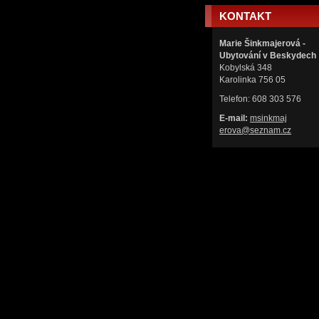
KONTAKT
Marie Šinkmajerová -
Ubytování v Beskydech
Kobylská 348
Karolinka 756 05
Telefon: 608 303 576
E-mail:
msinkmaj
erova@se
znam.cz