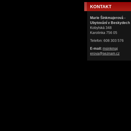
KONTAKT
Marie Šinkmajerová -
Ubytování v Beskydech
Kobylská 348
Karolinka 756 05
Telefon: 608 303 576
E-mail:
msinkmaj
erova@se
znam.cz