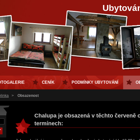
Ubytová
OTOGALERIE
CENÍK
PODMÍNKY UBYTOVÁNÍ
O
linka
>
Obsazenost
Chalupa je obsazená v těchto červeně
termínech: