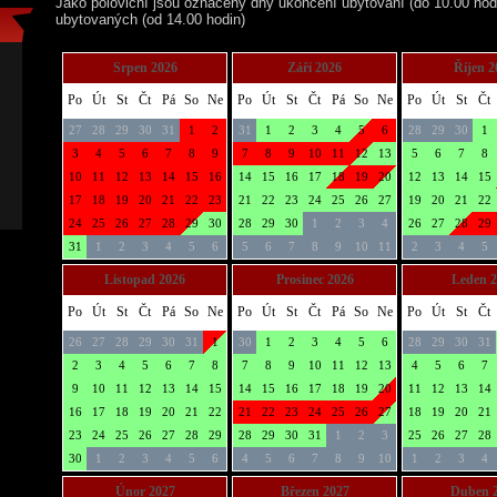
Jako poloviční jsou označeny dny ukončení ubytování (do 10.00 hod
ubytovaných (od 14.00 hodin)