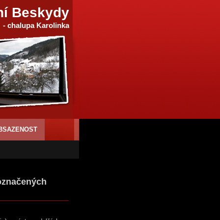
ní Beskydy
- chalupa Karolinka
BSAZENOST
 označených