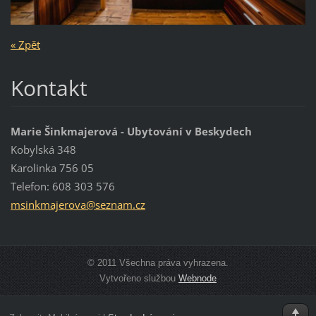
« Zpět
Kontakt
Marie Šinkmajerová - Ubytování v Beskydech
Kobylská 348
Karolinka 756 05
Telefon: 608 303 576
msinkmaj
erova@se
znam.cz
© 2011 Všechna práva vyhrazena.
Vytvořeno službou
Webnode